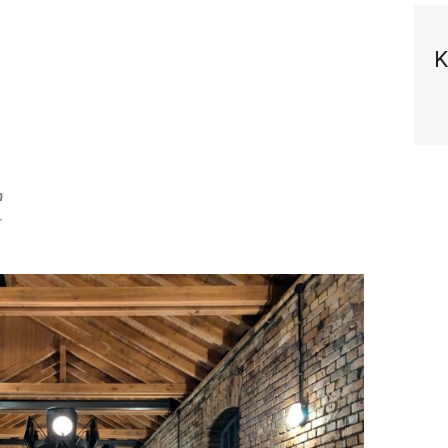
K
n
r