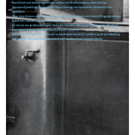
den Erhalt und teilweisen Wiederaufbau der Bröltalbahn zu unterstützen.
Hauptaufgabe liegt dabei in der Akquirierung von Sponsoren, Förderern und
Spendern.
Über dies hinaus unterstützen wir das Museum Asbach auch beim Umgang mit den
Behörden, Gemeinden und Kommunen.
Es ist uns ein großes Anliegen, dass die im Jahre 1862 gegründete erste öffentlich
betriebene Schmalspurbahn Deutschlands mit einer
Spurweite von 785 mm – nicht nur in den Köpfen existiert, sondern auch als lebendig
betriebenes Museum gefördert wird und der Nachwelt erhalten bleibt.